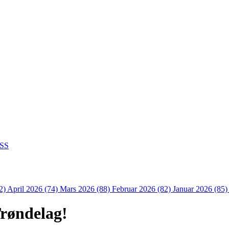
SS
2)
April 2026 (74)
Mars 2026 (88)
Februar 2026 (82)
Januar 2026 (85
røndelag!