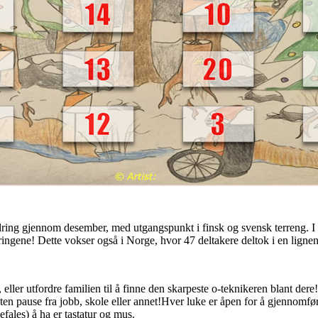
rdring gjennom desember, med utgangspunkt i finsk og svensk terreng. I f
ringene! Dette vokser også i Norge, hvor 47 deltakere deltok i en ligne
 eller utfordre familien til å finne den skarpeste o-teknikeren blant dere
 liten pause fra jobb, skole eller annet!Hver luke er åpen for å gjennomf
efales) å ha er tastatur og mus.