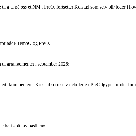
til å ta på oss et NM i PreO, fortsetter Kolstad som selv blir leder i 
r for både TempO og PreO.
en til arrangementet i september 2026:
 greit, kommenterer Kolstad som selv debuterte i PreO løypen under for
e helt «bitt av basillen».