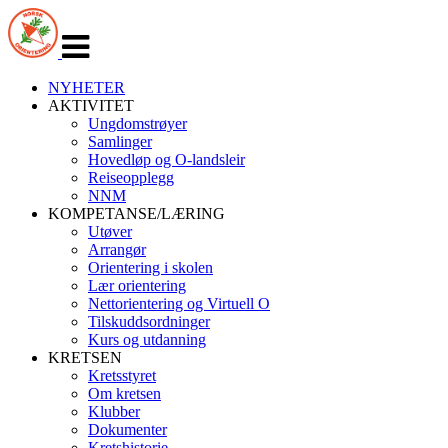
Veksle
navigasjon
NYHETER
AKTIVITET
Ungdomstrøyer
Samlinger
Hovedløp og O-landsleir
Reiseopplegg
NNM
KOMPETANSE/LÆRING
Utøver
Arrangør
Orientering i skolen
Lær orientering
Nettorientering og Virtuell O
Tilskuddsordninger
Kurs og utdanning
KRETSEN
Kretsstyret
Om kretsen
Klubber
Dokumenter
Kretshistorie