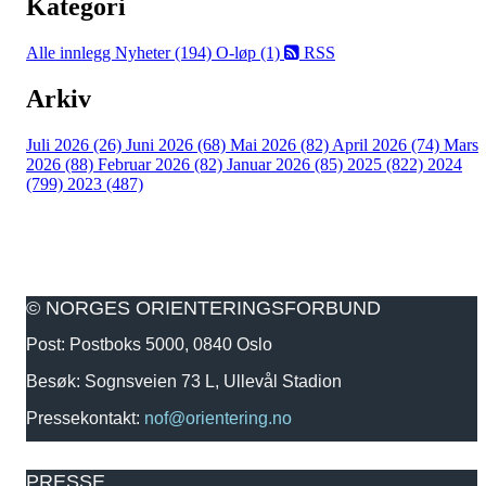
Kategori
Alle innlegg
Nyheter (194)
O-løp (1)
RSS
Arkiv
Juli 2026 (26)
Juni 2026 (68)
Mai 2026 (82)
April 2026 (74)
Mars
2026 (88)
Februar 2026 (82)
Januar 2026 (85)
2025 (822)
2024
(799)
2023 (487)
© NORGES ORIENTERINGSFORBUND
Post: Postboks 5000, 0840 Oslo
Besøk: Sognsveien 73 L, Ullevål Stadion
Pressekontakt:
nof@orientering.no
PRESSE