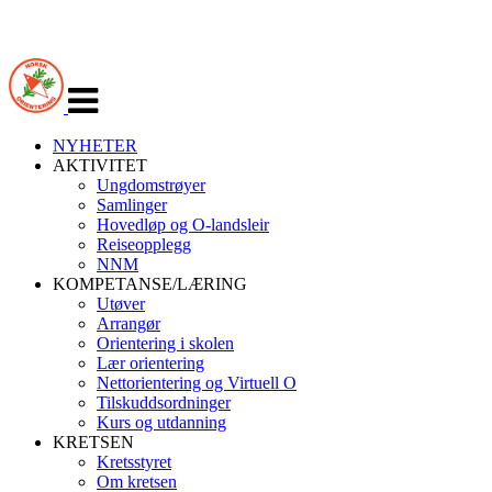
Veksle
navigasjon
NYHETER
AKTIVITET
Ungdomstrøyer
Samlinger
Hovedløp og O-landsleir
Reiseopplegg
NNM
KOMPETANSE/LÆRING
Utøver
Arrangør
Orientering i skolen
Lær orientering
Nettorientering og Virtuell O
Tilskuddsordninger
Kurs og utdanning
KRETSEN
Kretsstyret
Om kretsen