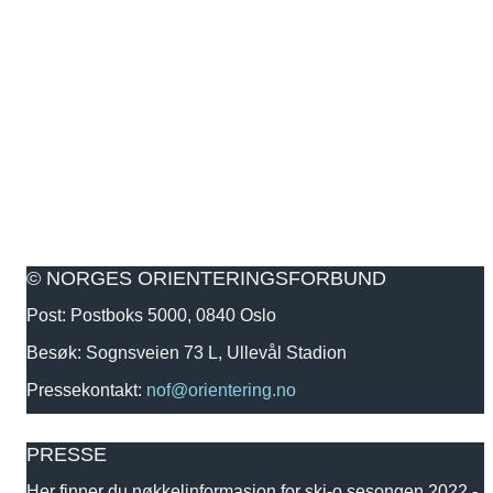
© NORGES ORIENTERINGSFORBUND
Post: Postboks 5000, 0840 Oslo
Besøk: Sognsveien 73 L, Ullevål Stadion
Pressekontakt:
nof@orientering.no
PRESSE
Her finner du nøkkelinformasjon for ski-o sesongen 2022 -