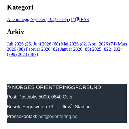
Kategori
Alle innlegg
Nyheter (194)
O-løp (1)
RSS
Arkiv
Juli 2026 (26)
Juni 2026 (68)
Mai 2026 (82)
April 2026 (74)
Mars
2026 (88)
Februar 2026 (82)
Januar 2026 (85)
2025 (822)
2024
(799)
2023 (487)
© NORGES ORIENTERINGSFORBUND
Post: Postboks 5000, 0840 Oslo
Besøk: Sognsveien 73 L, Ullevål Stadion
Pressekontakt:
nof@orientering.no