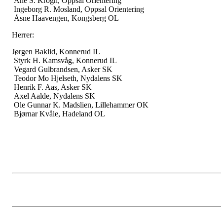
Ane S. Krogh, Oppsal Orientering
Ingeborg R. Mosland, Oppsal Orientering
Åsne Haavengen, Kongsberg OL
Herrer:
Jørgen Baklid, Konnerud IL
Styrk H. Kamsvåg, Konnerud IL
Vegard Gulbrandsen, Asker SK
Teodor Mo Hjelseth, Nydalens SK
Henrik F. Aas, Asker SK
Axel Aalde, Nydalens SK
Ole Gunnar K. Madslien, Lillehammer OK
Bjørnar Kvåle, Hadeland OL