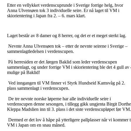
Etter en vellykket verdenscuprunde i Sverige forrige helg, hvor
Anna Ulvensøen tok 3 individuelle seire. Er nå laget til VM i
skiorientering i Japan fra 2. – 6. mars klart.
Laget består av 8 damer og 8 herrer, og det er et meget sterkt lag.
Nevnte Anna Ulvensøen tok – etter de nevnte seirene i Sverige –
sammenlagtledelsen i verdenscupen.
På herresiden er det Jørgen Baklid som leder verdenscupen
sammenlagt, og under forrige VM i skiorientering ble det 4 gull av 
mulige på Baklid!
Ved inngangen til VM finner vi Styrk Hundseid Kamsvåg på 2.
plass sammenlagt i verdenscupen.
De tre nevnte norske løperne har alle individuelle seire i
verdenscupen denne sesongen, i tillegg gikk ungjenta Birgit Dorth
Kleppa Madslien inn til 3. plass i det siste verdenscupløpet før VM.
Dermed er det lov å håpe på ytterligere pallplasser når vi kommer t
VM i Japan om en snau måned.