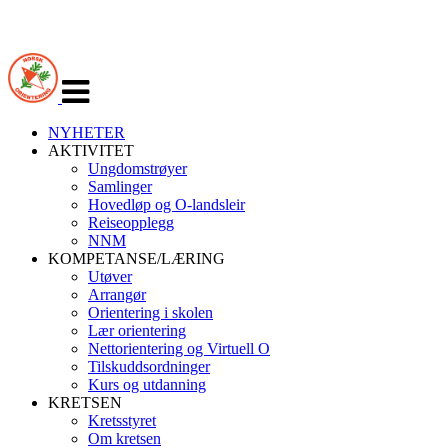
Veksle
navigasjon
NYHETER
AKTIVITET
Ungdomstrøyer
Samlinger
Hovedløp og O-landsleir
Reiseopplegg
NNM
KOMPETANSE/LÆRING
Utøver
Arrangør
Orientering i skolen
Lær orientering
Nettorientering og Virtuell O
Tilskuddsordninger
Kurs og utdanning
KRETSEN
Kretsstyret
Om kretsen