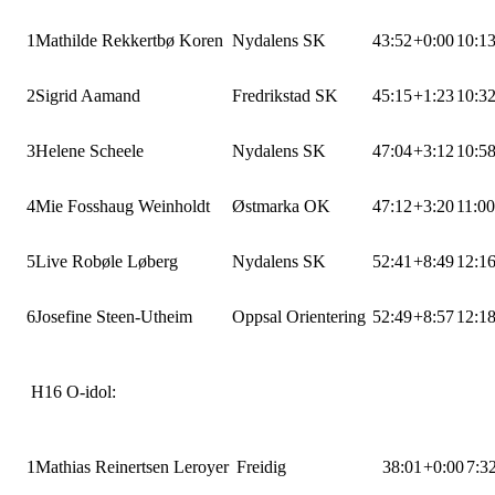
1
Mathilde Rekkertbø Koren
Nydalens SK
43:52
+0:00
10:1
2
Sigrid Aamand
Fredrikstad SK
45:15
+1:23
10:3
3
Helene Scheele
Nydalens SK
47:04
+3:12
10:5
4
Mie Fosshaug Weinholdt
Østmarka OK
47:12
+3:20
11:0
5
Live Robøle Løberg
Nydalens SK
52:41
+8:49
12:1
6
Josefine Steen-Utheim
Oppsal Orientering
52:49
+8:57
12:1
H16 O-idol:
1
Mathias Reinertsen Leroyer
Freidig
38:01
+0:00
7:3