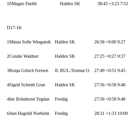
10
Magne Dæhli
Halden SK
38:45
+3:23
7:52
D17-18:
1
Minna Sofie Wingstedt
Halden SK
26:58
+0:00
9:27
2
Coralie Waldner
Halden SK
27:25
+0:27
9:37
3
Ronja Götsch Iversen
IL BUL-Tromsø O.
27:49
+0:51
9:45
4
Sigrid Schmitt Gran
Halden SK
27:56
+0:58
9:48
4
Ine Bohnhorst Tegdan
Freidig
27:56
+0:58
9:48
6
Juni Hagelid Norheim
Freidig
28:31
+1:33
10:0