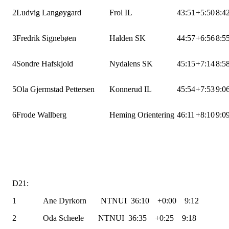
2
Ludvig Langøygard
Frol IL
43:51
+5:50
8:4
3
Fredrik Signebøen
Halden SK
44:57
+6:56
8:5
4
Sondre Hafskjold
Nydalens SK
45:15
+7:14
8:5
5
Ola Gjermstad Pettersen
Konnerud IL
45:54
+7:53
9:0
6
Frode Wallberg
Heming Orientering
46:11
+8:10
9:0
D21:
1 Ane Dyrkorn NTNUI 36:10 +0:00 9:12
2 Oda Scheele NTNUI 36:35 +0:25 9:18