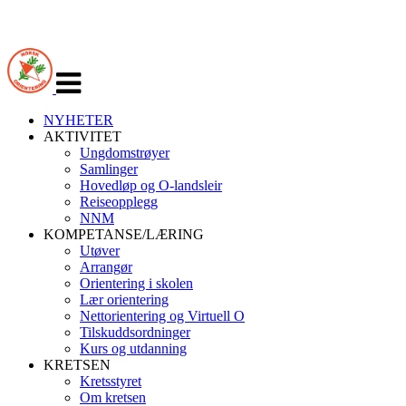
Veksle
navigasjon
NYHETER
AKTIVITET
Ungdomstrøyer
Samlinger
Hovedløp og O-landsleir
Reiseopplegg
NNM
KOMPETANSE/LÆRING
Utøver
Arrangør
Orientering i skolen
Lær orientering
Nettorientering og Virtuell O
Tilskuddsordninger
Kurs og utdanning
KRETSEN
Kretsstyret
Om kretsen