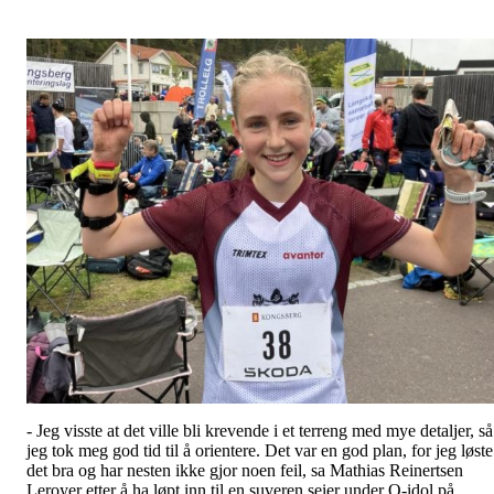
- Jeg visste at det ville bli krevende i et terreng med mye detaljer, så
jeg tok meg god tid til å orientere. Det var en god plan, for jeg løste
det bra og har nesten ikke gjor noen feil, sa Mathias Reinertsen
Leroyer etter å ha løpt inn til en suveren seier under O-idol på