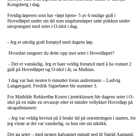
Kongsberg i dag.
Freidig-løperen som har «løpt hjem» 5 av 6 mulige gull i
Hovedløpet under sin tid som ungdomsløper satte prikken under
utropstegnet med seier i O-idol i dag.
- Jeg er utrolig godt fornøyd med dagens løp.
Hvordan rangerer du dette opp mot seier i Hovedløpet?
- Det er vanskelig. Jeg er bare veldig fornøyd med å ha vunnet 2
gull på Hovedløpet og O-idol i år, sa Mathias.
I dag var han nesten 6 minutter foran andremann – Ludvig
Langøygard. Fredrik Signebøen ble nummer 3.
For Mathilde Rekkertbø Koren i jenteklassen ble dagens seier i O-
idol på en måte en revansje etter et mindre vellykket Hovedløp på
skogsdistansen:
- Jeg var veldig bevisst på å bruke tid på orienteringen i starten, for
jeg visste at det var vanskelig, sa hun om sin taktikk.
Det ga seier – med nesten halvannet minutt ned til Sigrid Aamand.