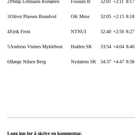
2
Philip Lehmann Romøren
Fossum IF
32:01
+2:11
8:1
3
Oliver Plassen Brandvol
OK Moss
32:05
+2:15
8:1
4
Eirik Frost
NTNUI
32:40
+2:50
8:2
5
Andreas Vistnes Myklebost
Halden SK
33:54
+4:04
8:4
6
Børge Nilsen Berg
Nydalens SK
34:37
+4:47
8:5
Logg inn for å skrive en kommentar.