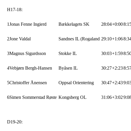
H17-18:
1
Jonas Fenne Ingierd
Bækkelagets SK
28:04
+0:00
8:1
2
Jone Valdal
Sandnes IL (Rogaland
29:10
+1:06
8:3
3
Magnus Sigurdsson
Stokke IL
30:03
+1:59
8:5
4
Vebjørn Bergh-Hansen
Byåsen IL
30:27
+2:23
8:5
5
Christoffer Ånensen
Oppsal Orientering
30:47
+2:43
9:0
6
Simen Sommerstad Røste
Kongsberg OL
31:06
+3:02
9:0
D19-20: