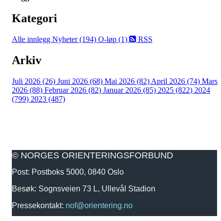
Kategori
Alle innlegg
Nyheter (194)
O-løp (1)
RSS
Arkiv
Juli 2026 (26)
Juni 2026 (68)
Mai 2026 (82)
April 2026 (74)
Mars
2026 (88)
Februar 2026 (82)
Januar 2026 (85)
2025 (822)
2024
(799)
2023 (487)
© NORGES ORIENTERINGSFORBUND
Post: Postboks 5000, 0840 Oslo
Besøk: Sognsveien 73 L, Ullevål Stadion
Pressekontakt:
nof@orientering.no