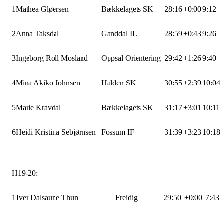
1
Mathea Gløersen
Bækkelagets SK
28:16
+0:00
9:12
2
Anna Taksdal
Ganddal IL
28:59
+0:43
9:26
3
Ingeborg Roll Mosland
Oppsal Orientering
29:42
+1:26
9:40
4
Mina Akiko Johnsen
Halden SK
30:55
+2:39
10:0
5
Marie Kravdal
Bækkelagets SK
31:17
+3:01
10:1
6
Heidi Kristina Sebjørnsen
Fossum IF
31:39
+3:23
10:1
H19-20:
1
Iver Dalsaune Thun
Freidig
29:50
+0:00
7:4