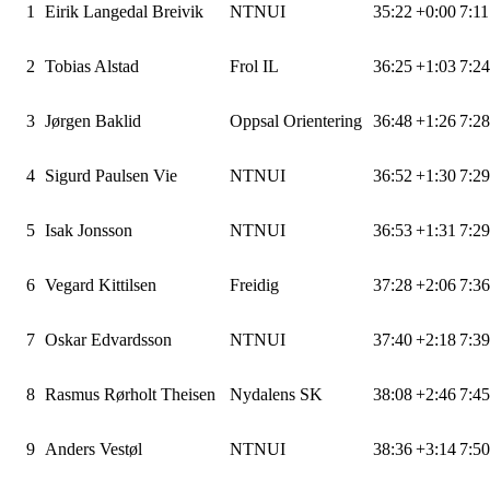
1
Eirik Langedal Breivik
NTNUI
35:22
+0:00
7:1
2
Tobias Alstad
Frol IL
36:25
+1:03
7:2
3
Jørgen Baklid
Oppsal Orientering
36:48
+1:26
7:2
4
Sigurd Paulsen Vie
NTNUI
36:52
+1:30
7:2
5
Isak Jonsson
NTNUI
36:53
+1:31
7:2
6
Vegard Kittilsen
Freidig
37:28
+2:06
7:3
7
Oskar Edvardsson
NTNUI
37:40
+2:18
7:3
8
Rasmus Rørholt Theisen
Nydalens SK
38:08
+2:46
7:4
9
Anders Vestøl
NTNUI
38:36
+3:14
7:5