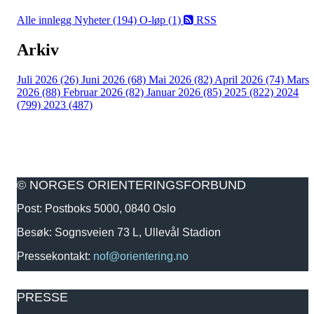
Alle innlegg
Nyheter (194)
O-løp (1)
RSS
Arkiv
Juli 2026 (26)
Juni 2026 (68)
Mai 2026 (82)
April 2026 (74)
Mars
2026 (88)
Februar 2026 (82)
Januar 2026 (85)
2025 (822)
2024
(799)
2023 (487)
© NORGES ORIENTERINGSFORBUND
Post: Postboks 5000, 0840 Oslo
Besøk: Sognsveien 73 L, Ullevål Stadion
Pressekontakt:
nof@orientering.no
PRESSE