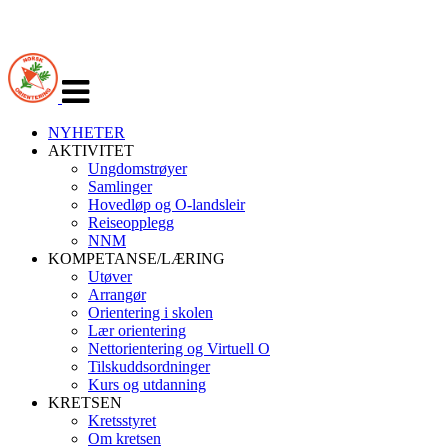
Veksle
navigasjon
NYHETER
AKTIVITET
Ungdomstrøyer
Samlinger
Hovedløp og O-landsleir
Reiseopplegg
NNM
KOMPETANSE/LÆRING
Utøver
Arrangør
Orientering i skolen
Lær orientering
Nettorientering og Virtuell O
Tilskuddsordninger
Kurs og utdanning
KRETSEN
Kretsstyret
Om kretsen