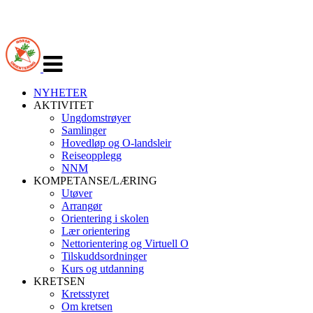
Veksle
navigasjon
NYHETER
AKTIVITET
Ungdomstrøyer
Samlinger
Hovedløp og O-landsleir
Reiseopplegg
NNM
KOMPETANSE/LÆRING
Utøver
Arrangør
Orientering i skolen
Lær orientering
Nettorientering og Virtuell O
Tilskuddsordninger
Kurs og utdanning
KRETSEN
Kretsstyret
Om kretsen