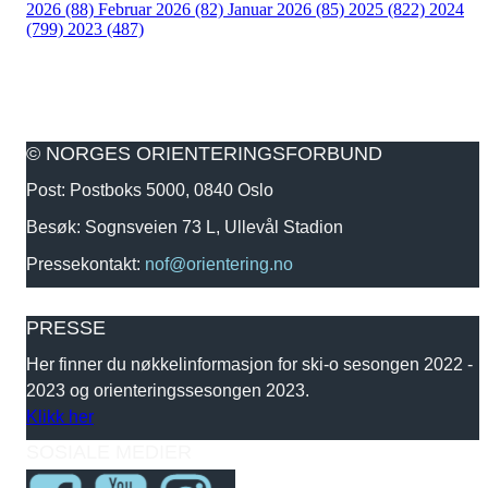
2026 (88)
Februar 2026 (82)
Januar 2026 (85)
2025 (822)
2024
(799)
2023 (487)
© NORGES ORIENTERINGSFORBUND
Post: Postboks 5000, 0840 Oslo
Besøk: Sognsveien 73 L, Ullevål Stadion
Pressekontakt:
nof@orientering.no
PRESSE
Her finner du nøkkelinformasjon for ski-o sesongen 2022 -
2023 og orienteringssesongen 2023.
Klikk her
SOSIALE MEDIER