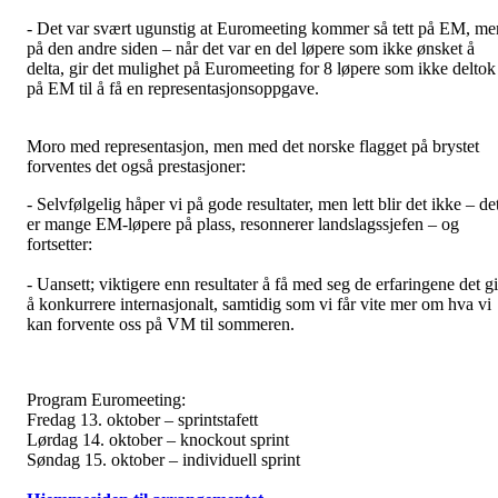
- Det var svært ugunstig at Euromeeting kommer så tett på EM, me
på den andre siden – når det var en del løpere som ikke ønsket å
delta, gir det mulighet på Euromeeting for 8 løpere som ikke deltok
på EM til å få en representasjonsoppgave.
Moro med representasjon, men med det norske flagget på brystet
forventes det også prestasjoner:
- Selvfølgelig håper vi på gode resultater, men lett blir det ikke – de
er mange EM-løpere på plass, resonnerer landslagssjefen – og
fortsetter:
- Uansett; viktigere enn resultater å få med seg de erfaringene det gi
å konkurrere internasjonalt, samtidig som vi får vite mer om hva vi
kan forvente oss på VM til sommeren.
Program Euromeeting:
Fredag 13. oktober – sprintstafett
Lørdag 14. oktober – knockout sprint
Søndag 15. oktober – individuell sprint