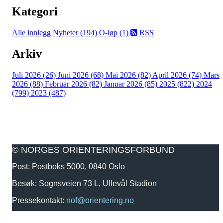
Kategori
Alle innlegg
Nyheter (194)
O-løp (1)
RSS
Arkiv
Juli 2026 (26)
Juni 2026 (68)
Mai 2026 (82)
April 2026 (74)
Mars
2026 (88)
Februar 2026 (82)
Januar 2026 (85)
2025 (822)
2024
(799)
2023 (487)
© NORGES ORIENTERINGSFORBUND
Post: Postboks 5000, 0840 Oslo
Besøk: Sognsveien 73 L, Ullevål Stadion
Pressekontakt:
nof@orientering.no