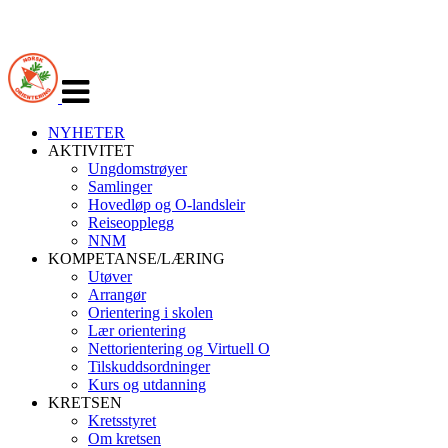
Veksle
navigasjon
NYHETER
AKTIVITET
Ungdomstrøyer
Samlinger
Hovedløp og O-landsleir
Reiseopplegg
NNM
KOMPETANSE/LÆRING
Utøver
Arrangør
Orientering i skolen
Lær orientering
Nettorientering og Virtuell O
Tilskuddsordninger
Kurs og utdanning
KRETSEN
Kretsstyret
Om kretsen