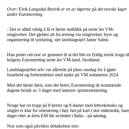
Over: Eirik Langedal Breivik er en av løperne på det norske laget
under Euromeeting.
- Det er alltid viktig å få et første innblikk på neste års VM-
omgivelser. Det gjelder alt fra terreng via omgivelser, byer og
organisering til synfaring, sier landslagssjef Janne Salmi.
Han prater om noe av grunnen til at det blir en fyldig norsk tropp til
helgens Euromeeting neste års VM-land, Skottland.
Landslagssjefen selv var allerede på plass onsdag for å gjøre
forarbeid og forberedelser med tanke på VM sommeren 2024.
Men det første først, som det heter; Euromeeting de kommende
dagene består av 3 dager med intensiv sprintorientering.
Norge har en tropp på 8 herrer og 8 damer med lettvekstssko og
singlet er klar for orientering i høy fart på kart i stor målestokk, bar
dager etter at årets EM ble avsluttet i Italia – på søndag.
Noe som også påvirker deltakelsen noe: