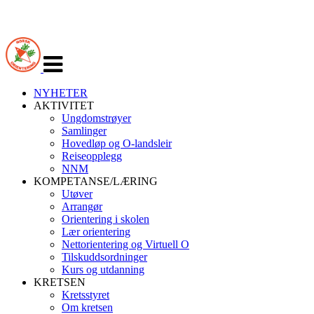
Veksle
navigasjon
NYHETER
AKTIVITET
Ungdomstrøyer
Samlinger
Hovedløp og O-landsleir
Reiseopplegg
NNM
KOMPETANSE/LÆRING
Utøver
Arrangør
Orientering i skolen
Lær orientering
Nettorientering og Virtuell O
Tilskuddsordninger
Kurs og utdanning
KRETSEN
Kretsstyret
Om kretsen