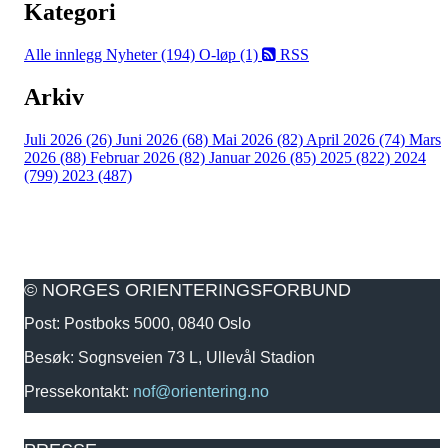
Kategori
Alle innlegg
Nyheter (194)
O-løp (1)
RSS
Arkiv
Juli 2026 (26)
Juni 2026 (68)
Mai 2026 (82)
April 2026 (74)
Mars
2026 (88)
Februar 2026 (82)
Januar 2026 (85)
2025 (822)
2024
(799)
2023 (487)
© NORGES ORIENTERINGSFORBUND
Post: Postboks 5000, 0840 Oslo
Besøk: Sognsveien 73 L, Ullevål Stadion
Pressekontakt:
nof@orientering.no