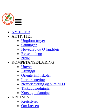
Veksle
navigasjon
NYHETER
AKTIVITET
Ungdomstrøyer
Samlinger
Hovedløp og O-landsleir
Reiseopplegg
NNM
KOMPETANSE/LÆRING
Utøver
Arrangør
Orientering i skolen
Lær orientering
Nettorientering og Virtuell O
Tilskuddsordninger
Kurs og utdanning
KRETSEN
Kretsstyret
Om kretsen