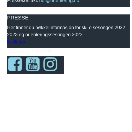
Pressekontakt:
nof@orientering.no
PRESSE
Her finner du nøkkelinformasjon for ski-o sesongen 2022 -
2023 og orienteringssesongen 2023.
Klikk her
SOSIALE MEDIER