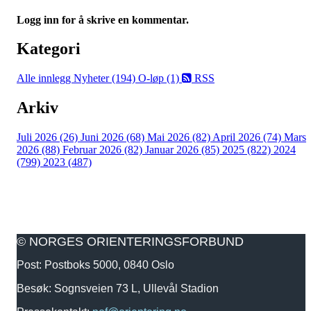
Logg inn for å skrive en kommentar.
Kategori
Alle innlegg
Nyheter (194)
O-løp (1)
RSS
Arkiv
Juli 2026 (26)
Juni 2026 (68)
Mai 2026 (82)
April 2026 (74)
Mars
2026 (88)
Februar 2026 (82)
Januar 2026 (85)
2025 (822)
2024
(799)
2023 (487)
© NORGES ORIENTERINGSFORBUND
Post: Postboks 5000, 0840 Oslo
Besøk: Sognsveien 73 L, Ullevål Stadion