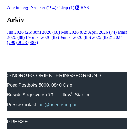
Alle innlegg
Nyheter (194)
O-løp (1)
RSS
Arkiv
Juli 2026 (26)
Juni 2026 (68)
Mai 2026 (82)
April 2026 (74)
Mars
2026 (88)
Februar 2026 (82)
Januar 2026 (85)
2025 (822)
2024
(799)
2023 (487)
© NORGES ORIENTERINGSFORBUND
Post: Postboks 5000, 0840 Oslo
Besøk: Sognsveien 73 L, Ullevål Stadion
Pressekontakt:
nof@orientering.no
PRESSE