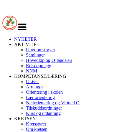
Veksle
navigasjon
NYHETER
AKTIVITET
Ungdomstrøyer
Samlinger
Hovedløp og O-landsleir
Reiseopplegg
NNM
KOMPETANSE/LÆRING
Utøver
Arrangør
Orientering i skolen
Lær orientering
Nettorientering og Virtuell O
Tilskuddsordninger
Kurs og utdanning
KRETSEN
Kretsstyret
Om kretsen