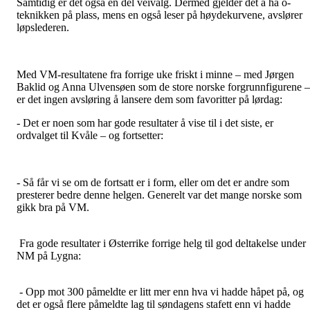
Samtidig er det også en del veivalg. Dermed gjelder det å ha o-
teknikken på plass, mens en også leser på høydekurvene, avslører
løpslederen.
Med VM-resultatene fra forrige uke friskt i minne – med Jørgen
Baklid og Anna Ulvensøen som de store norske forgrunnfigurene –
er det ingen avsløring å lansere dem som favoritter på lørdag:
- Det er noen som har gode resultater å vise til i det siste, er
ordvalget til Kvåle – og fortsetter:
- Så får vi se om de fortsatt er i form, eller om det er andre som
presterer bedre denne helgen. Generelt var det mange norske som
gikk bra på VM.
Fra gode resultater i Østerrike forrige helg til god deltakelse under
NM på Lygna:
- Opp mot 300 påmeldte er litt mer enn hva vi hadde håpet på, og
det er også flere påmeldte lag til søndagens stafett enn vi hadde