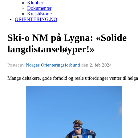
Klubber
Dokumenter
Kretshistorie
ORIENTERING.NO
Ski-o NM på Lygna: «Solide
langdistanseløyper!»
Postet av
Norges Orienteringsforbund
den
2. feb 2024
Mange deltakere, gode forhold og reale utfordringer venter til helga