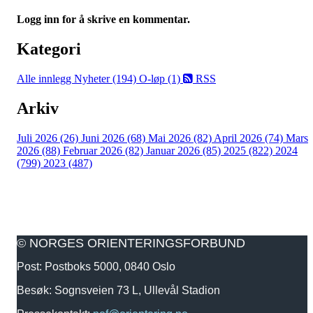
Logg inn for å skrive en kommentar.
Kategori
Alle innlegg
Nyheter (194)
O-løp (1)
RSS
Arkiv
Juli 2026 (26)
Juni 2026 (68)
Mai 2026 (82)
April 2026 (74)
Mars
2026 (88)
Februar 2026 (82)
Januar 2026 (85)
2025 (822)
2024
(799)
2023 (487)
© NORGES ORIENTERINGSFORBUND
Post: Postboks 5000, 0840 Oslo
Besøk: Sognsveien 73 L, Ullevål Stadion