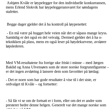
Asbjørn Kvåle er løypelegger for den individuelle konkurransen,
mens Erlend Slokvik har løypeleggeransvaret for søndagens
stafetter.
Begge dager gjelder det å ha kontroll på løypenettet:
- En må være på hugget hele veien når det er såpass mange kryss.
Samtidig er det også en del veivalg. Dermed gjelder det å ha o-
teknikken på plass, mens en også leser på høydekurvene, avslører
løpslederen.
Med VM-resultatene fra forrige uke friskt i minne – med Jørgen
Baklid og Anna Ulvensøen som de store norske forgrunnfigurene –
er det ingen avsløring å lansere dem som favoritter på lørdag:
- Det er noen som har gode resultater å vise til i det siste, er
ordvalget til Kvåle – og fortsetter:
- Så får vi se om de fortsatt er i form, eller om det er andre som
presterer bedre denne helgen. Generelt var det mange norske som