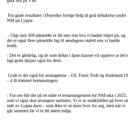
gikk bra på VM.
Fra gode resultater i Østerrike forrige helg til god deltakelse under
NM på Lygna:
- Opp mot 300 påmeldte er litt mer enn hva vi hadde håpet på, og
det er også flere påmeldte lag til søndagens stafett enn vi hadde
trodd.
- Det er gledelig, og de som deltar i åpne klasser vil oppleve at det 
lagt gode løyper også for dem.
Godt er det også for arrangørene – OL Toten Troll og Hadeland O
– å få trimmet bemanningen:
- For oss blir det på en måte et testarrangement for NM-uka i 2025,
som vi også skal arrangere sammen. Vi er to småklubber på hver si
side av Lygna-åsen – som ikke er så store hver for seg, men når vi
går sammen får vi et litt større miljø.