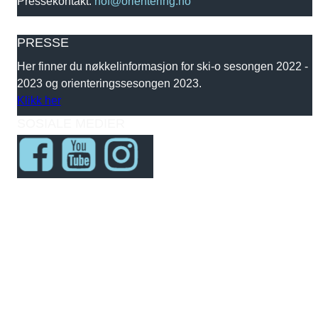
Pressekontakt:
nof@orientering.no
PRESSE
Her finner du nøkkelinformasjon for ski-o sesongen 2022 -
2023 og orienteringssesongen 2023.
Klikk her
SOSIALE MEDIER