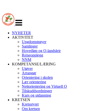
Veksle
navigasjon
NYHETER
AKTIVITET
Ungdomstrøyer
Samlinger
Hovedløp og O-landsleir
Reiseopplegg
NNM
KOMPETANSE/LÆRING
Utøver
Arrangør
Orientering i skolen
Lær orientering
Nettorientering og Virtuell O
Tilskuddsordninger
Kurs og utdanning
KRETSEN
Kretsstyret
Om kretsen