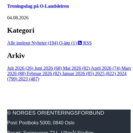
Treningsdag på O-Landsleiren
04.08.2026
Kategori
Alle innlegg
Nyheter (194)
O-løp (1)
RSS
Arkiv
Juli 2026 (26)
Juni 2026 (68)
Mai 2026 (82)
April 2026 (74)
Mars
2026 (88)
Februar 2026 (82)
Januar 2026 (85)
2025 (822)
2024
(799)
2023 (487)
© NORGES ORIENTERINGSFORBUND
Post: Postboks 5000, 0840 Oslo
Besøk: Sognsveien 73 L, Ullevål Stadion