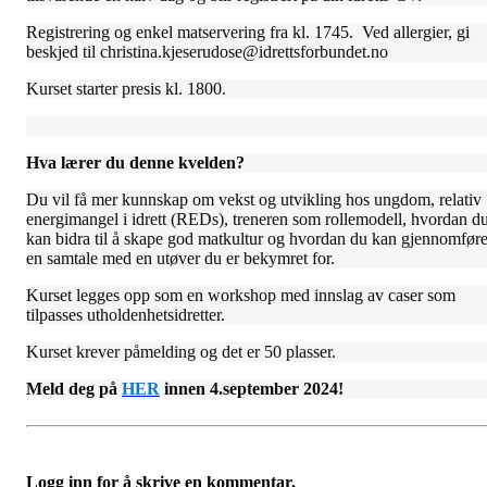
Registrering og enkel matservering fra kl. 1745. Ved allergier, gi
beskjed til christina.kjeserudose@idrettsforbundet.no
Kurset starter presis kl. 1800.
Hva lærer du denne kvelden?
Du vil få mer kunnskap om vekst og utvikling hos ungdom, relativ
energimangel i idrett (REDs), treneren som rollemodell, hvordan d
kan bidra til å skape god matkultur og hvordan du kan gjennomfør
en samtale med en utøver du er bekymret for.
Kurset legges opp som en workshop med innslag av caser som
tilpasses utholdenhetsidretter.
Kurset krever påmelding og det er 50 plasser.
Meld deg på
HER
innen 4.september 2024!
Logg inn for å skrive en kommentar.