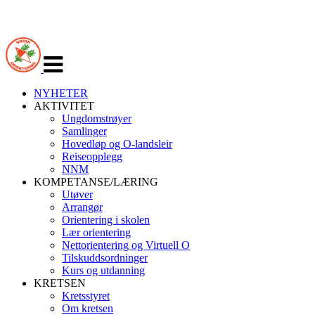
Veksle
navigasjon
NYHETER
AKTIVITET
Ungdomstrøyer
Samlinger
Hovedløp og O-landsleir
Reiseopplegg
NNM
KOMPETANSE/LÆRING
Utøver
Arrangør
Orientering i skolen
Lær orientering
Nettorientering og Virtuell O
Tilskuddsordninger
Kurs og utdanning
KRETSEN
Kretsstyret
Om kretsen