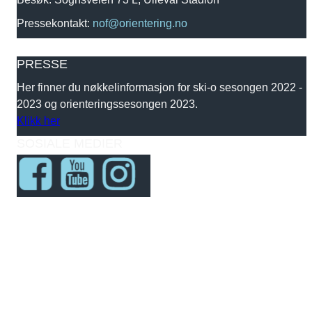
Pressekontakt:
nof@orientering.no
PRESSE
Her finner du nøkkelinformasjon for ski-o sesongen 2022 -
2023 og orienteringssesongen 2023.
Klikk her
SOSIALE MEDIER