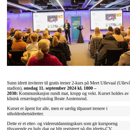
Sunn idrett inviterer til gratis trener 2-kurs på Meet Ullevaal (Ullev
stadion),
onsdag 11. september 2024 kl. 1800 –
2030:
Kommunikasjon rundt mat, kropp og vekt. Kurset holdes av
klinisk ernæringsfysiolog Beate Anstensrud.
Kurset er åpent for alle, men er særlig tilpasset trenere i
utholdenhetsidretter.
Dette er et etter- og videreutdanningskurs som gir kurspoeng
tilsvarende en halv dag og blir registrert på din idretts-CV.