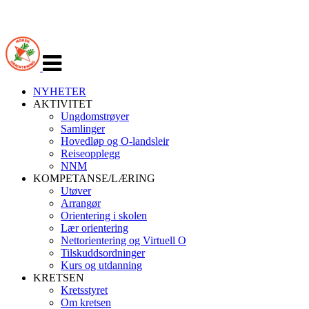
Veksle
navigasjon
NYHETER
AKTIVITET
Ungdomstrøyer
Samlinger
Hovedløp og O-landsleir
Reiseopplegg
NNM
KOMPETANSE/LÆRING
Utøver
Arrangør
Orientering i skolen
Lær orientering
Nettorientering og Virtuell O
Tilskuddsordninger
Kurs og utdanning
KRETSEN
Kretsstyret
Om kretsen