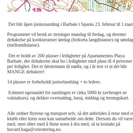
Det blir åpen juniorsamling i Barbate i Spania 23. februar til 1.mar
Programmet vil bestå av treninger mandag til fredag, og deretter
deltakelse på konkurranser lørdag (forkorta langdistanse) og sønda
(mellomdistanse).
Det er holdt av 200 plasser i leiligheter på Apartamentos Playa
Barbate, der deltakerne skal bo i leiligheter med plass til 4 personer
per leilighet. Det er førstemann til mølla, og i år tror vi at det blir
MANGE deltakere!
14 plasser er forbeholdt juniorlandslag + to ledere.
Estimert egenandel for samlingen er cirka 5000 kr (avhenger av
valutakurs), og dekker overnatting, lunsj, middag og treningskart.
Alle ordner flyreise og transport selv, så det anbefales å reise med e
klubb eller krets som kan samarbeide om dette. Dersom du vil være
med, men sliter med å finne noen å dra med, så ta kontakt på
havard.haga@orientering.no.