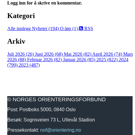
Logg inn for å skrive en kommentar.
Kategori
Alle innlegg
Nyheter (194)
O-løp (1)
RSS
Arkiv
Juli 2026 (26)
Juni 2026 (68)
Mai 2026 (82)
April 2026 (74)
Mars
2026 (88)
Februar 2026 (82)
Januar 2026 (85)
2025 (822)
2024
(799)
2023 (487)
© NORGES ORIENTERINGSFORBUND
Post: Postboks 5000, 0840 Oslo
Besøk: Sognsveien 73 L, Ullevål Stadion
Pressekontakt:
nof@orientering.no