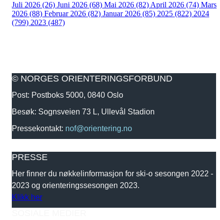
Juli 2026 (26)
Juni 2026 (68)
Mai 2026 (82)
April 2026 (74)
Mars
2026 (88)
Februar 2026 (82)
Januar 2026 (85)
2025 (822)
2024
(799)
2023 (487)
© NORGES ORIENTERINGSFORBUND
Post: Postboks 5000, 0840 Oslo
Besøk: Sognsveien 73 L, Ullevål Stadion
Pressekontakt:
nof@orientering.no
PRESSE
Her finner du nøkkelinformasjon for ski-o sesongen 2022 -
2023 og orienteringssesongen 2023.
Klikk her
SOSIALE MEDIER