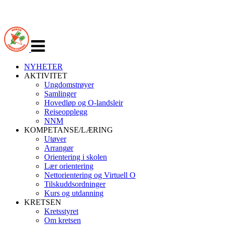
Veksle
navigasjon
NYHETER
AKTIVITET
Ungdomstrøyer
Samlinger
Hovedløp og O-landsleir
Reiseopplegg
NNM
KOMPETANSE/LÆRING
Utøver
Arrangør
Orientering i skolen
Lær orientering
Nettorientering og Virtuell O
Tilskuddsordninger
Kurs og utdanning
KRETSEN
Kretsstyret
Om kretsen