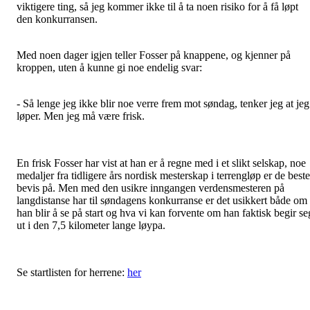
viktigere ting, så jeg kommer ikke til å ta noen risiko for å få løpt
den konkurransen.
Med noen dager igjen teller Fosser på knappene, og kjenner på
kroppen, uten å kunne gi noe endelig svar:
- Så lenge jeg ikke blir noe verre frem mot søndag, tenker jeg at jeg
løper. Men jeg må være frisk.
En frisk Fosser har vist at han er å regne med i et slikt selskap, noe
medaljer fra tidligere års nordisk mesterskap i terrengløp er de beste
bevis på. Men med den usikre inngangen verdensmesteren på
langdistanse har til søndagens konkurranse er det usikkert både om
han blir å se på start og hva vi kan forvente om han faktisk begir se
ut i den 7,5 kilometer lange løypa.
Se startlisten for herrene:
her