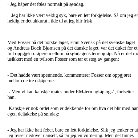
- Jeg håper det føles normalt på søndag.
- Jeg har ikke vært veldig syk, bare en lett forkjølelse. Så om jeg er
heldig er det akkurat i tide til at jeg blir frisk
Med Fosser på det norske laget, Emil Svensk på det svenske laget
og Andreas Bock Bjørnsen på det danske laget, var det duket for et
fint oppgjør o-løpere mellom på søndagens terrengløp. Nå er det m
usikkert med en tvilsom Fosser som tar et steg av gangen:
- Det hadde vært spennende, kommenterer Fosser om oppgjøret
mellom de tre o-løperne.
- Men vi kan kanskje møtes under EM-terrengløp også, fortsetter
han.
Kanskje er nok ordet som er dekkende for om hva det blir med ha
egen deltakelse på søndag:
- Jeg har ikke hatt feber, bare en lett forkjølelse. Slik jeg tenker er at
jeg reiser nedover uansett, så tar jeg en vurdering. Men det finnes