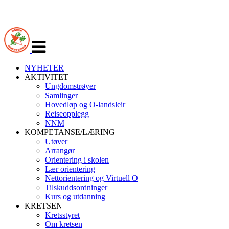
Veksle
navigasjon
NYHETER
AKTIVITET
Ungdomstrøyer
Samlinger
Hovedløp og O-landsleir
Reiseopplegg
NNM
KOMPETANSE/LÆRING
Utøver
Arrangør
Orientering i skolen
Lær orientering
Nettorientering og Virtuell O
Tilskuddsordninger
Kurs og utdanning
KRETSEN
Kretsstyret
Om kretsen