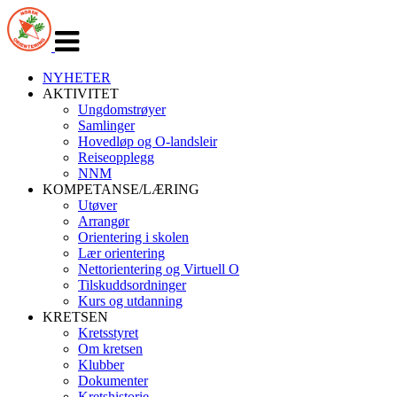
Veksle
navigasjon
NYHETER
AKTIVITET
Ungdomstrøyer
Samlinger
Hovedløp og O-landsleir
Reiseopplegg
NNM
KOMPETANSE/LÆRING
Utøver
Arrangør
Orientering i skolen
Lær orientering
Nettorientering og Virtuell O
Tilskuddsordninger
Kurs og utdanning
KRETSEN
Kretsstyret
Om kretsen
Klubber
Dokumenter
Kretshistorie