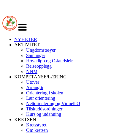
Veksle
navigasjon
NYHETER
AKTIVITET
Ungdomstrøyer
Samlinger
Hovedløp og O-landsleir
Reiseopplegg
NNM
KOMPETANSE/LÆRING
Utøver
Arrangør
Orientering i skolen
Lær orientering
Nettorientering og Virtuell O
Tilskuddsordninger
Kurs og utdanning
KRETSEN
Kretsstyret
Om kretsen