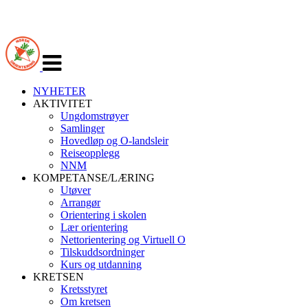
Veksle
navigasjon
NYHETER
AKTIVITET
Ungdomstrøyer
Samlinger
Hovedløp og O-landsleir
Reiseopplegg
NNM
KOMPETANSE/LÆRING
Utøver
Arrangør
Orientering i skolen
Lær orientering
Nettorientering og Virtuell O
Tilskuddsordninger
Kurs og utdanning
KRETSEN
Kretsstyret
Om kretsen