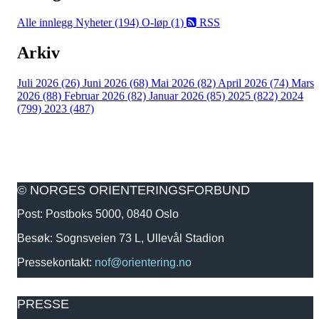
Alle innlegg
Nyheter (194)
O-løp (1)
RSS
Arkiv
Juli 2026 (26)
Juni 2026 (68)
Mai 2026 (82)
April 2026 (74)
Mars
2026 (88)
Februar 2026 (82)
Januar 2026 (85)
2025 (822)
2024
(799)
2023 (487)
© NORGES ORIENTERINGSFORBUND
Post: Postboks 5000, 0840 Oslo
Besøk: Sognsveien 73 L, Ullevål Stadion
Pressekontakt:
nof@orientering.no
PRESSE