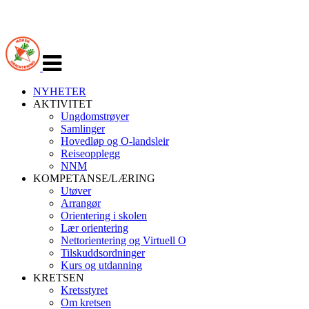
Veksle
navigasjon
NYHETER
AKTIVITET
Ungdomstrøyer
Samlinger
Hovedløp og O-landsleir
Reiseopplegg
NNM
KOMPETANSE/LÆRING
Utøver
Arrangør
Orientering i skolen
Lær orientering
Nettorientering og Virtuell O
Tilskuddsordninger
Kurs og utdanning
KRETSEN
Kretsstyret
Om kretsen