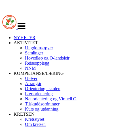
Veksle
navigasjon
NYHETER
AKTIVITET
Ungdomstrøyer
Samlinger
Hovedløp og O-landsleir
Reiseopplegg
NNM
KOMPETANSE/LÆRING
Utøver
Arrangør
Orientering i skolen
Lær orientering
Nettorientering og Virtuell O
Tilskuddsordninger
Kurs og utdanning
KRETSEN
Kretsstyret
Om kretsen