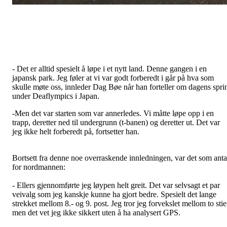
- Det er alltid spesielt å løpe i et nytt land. Denne gangen i en
japansk park. Jeg føler at vi var godt forberedt i går på hva som
skulle møte oss, innleder Dag Bøe når han forteller om dagens spri
under Deaflympics i Japan.
-Men det var starten som var annerledes. Vi måtte løpe opp i en
trapp, deretter ned til undergrunn (t-banen) og deretter ut. Det var
jeg ikke helt forberedt på, fortsetter han.
Bortsett fra denne noe overraskende innledningen, var det som anta
for nordmannen:
- Ellers gjennomførte jeg løypen helt greit. Det var selvsagt et par
veivalg som jeg kanskje kunne ha gjort bedre. Spesielt det lange
strekket mellom 8.- og 9. post. Jeg tror jeg forvekslet mellom to stie
men det vet jeg ikke sikkert uten å ha analysert GPS.