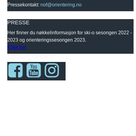
Pressekontakt:
nof@orientering.no
PRESSE
Her finner du nøkkelinformasjon for ski-o sesongen 2022 -
2023 og orienteringssesongen 2023.
Klikk her
SOSIALE MEDIER