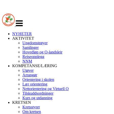
Veksle
navigasjon
NYHETER
AKTIVITET
Ungdomstrøyer
Samlinger
Hovedløp og O-landsleir
Reiseopplegg
NNM
KOMPETANSE/LÆRING
Utøver
Arrangør
Orientering i skolen
Lær orientering
Nettorientering og Virtuell O
Tilskuddsordninger
Kurs og utdanning
KRETSEN
Kretsstyret
Om kretsen