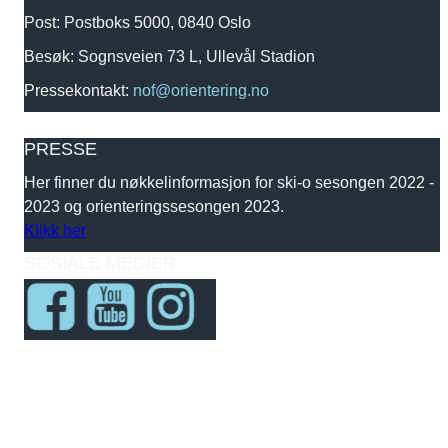
Post: Postboks 5000, 0840 Oslo
Besøk: Sognsveien 73 L, Ullevål Stadion
Pressekontakt:
nof@orientering.no
PRESSE
Her finner du nøkkelinformasjon for ski-o sesongen 2022 -
2023 og orienteringssesongen 2023.
Klikk her
SOSIALE MEDIER