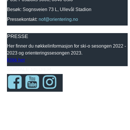
Besøk: Sognsveien 73 L, Ullevål Stadion
Pressekontakt:
nof@orientering.no
PRESSE
Her finner du nøkkelinformasjon for ski-o sesongen 2022 -
2023 og orienteringssesongen 2023.
Klikk her
SOSIALE MEDIER