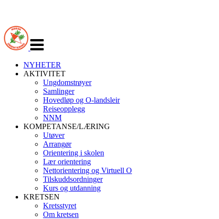
Veksle
navigasjon
NYHETER
AKTIVITET
Ungdomstrøyer
Samlinger
Hovedløp og O-landsleir
Reiseopplegg
NNM
KOMPETANSE/LÆRING
Utøver
Arrangør
Orientering i skolen
Lær orientering
Nettorientering og Virtuell O
Tilskuddsordninger
Kurs og utdanning
KRETSEN
Kretsstyret
Om kretsen