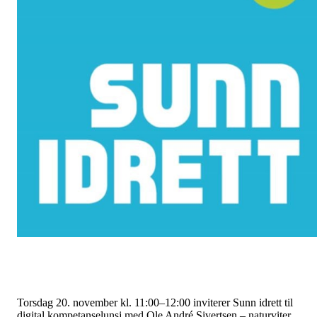
Torsdag 20. november kl. 11:00–12:00 inviterer Sunn idrett til
digital kompetanselunsj med Ole André Sivertsen – naturviter,