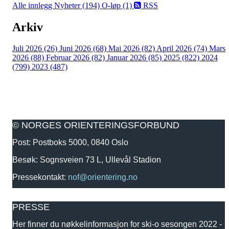
Alle innlegg
Nyheter (194)
O-løp (1)
RSS
Arkiv
Juli 2026 (26)
Juni 2026 (68)
Mai 2026 (82)
April 2026 (74)
Mars
2026 (88)
Februar 2026 (82)
Januar 2026 (85)
2025 (822)
2024
(799)
2023 (487)
© NORGES ORIENTERINGSFORBUND
Post: Postboks 5000, 0840 Oslo
Besøk: Sognsveien 73 L, Ullevål Stadion
Pressekontakt:
nof@orientering.no
PRESSE
Her finner du nøkkelinformasjon for ski-o sesongen 2022 -