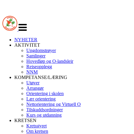
Veksle
navigasjon
NYHETER
AKTIVITET
Ungdomstrøyer
Samlinger
Hovedløp og O-landsleir
Reiseopplegg
NNM
KOMPETANSE/LÆRING
Utøver
Arrangør
Orientering i skolen
Lær orientering
Nettorientering og Virtuell O
Tilskuddsordninger
Kurs og utdanning
KRETSEN
Kretsstyret
Om kretsen