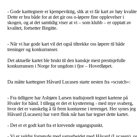
- Gode karttegnere er kjempeviktig, slik at vi får kart av høy kvalite
Dette er bra både for at det gir oss o-løpere fine opplevelser i
skogen, og at det samtidig viser at vi – som klubb – er opptatt av
kvalitet, fortsetter Birgitte.
- Når vi har gode kart vil det også tiltrekke oss løpere til både
treninger og konkurranser.
Det aktuelle kartet ble brukt til den kanskje mest prestisjefulle
konkurransen i Norge for ungdom i fjor – Hovedløpet.
Da måtte karttegner Håvard Lucasen starte nesten fra «scratch»:
- Fra tidligere har Asbjørn Larsen tradisjonelt tegnet kartene på
Hvaler for hånd. I tillegg er det et kystterreng - med mye svaberg,
hvor det er vanskelig å få frem konturene i terrenget. Her synes jeg
Håvard (Lucasen) har vært flink når han har tegnet dette kartet.
- Det er et godt kart fra et krevende utgangspunkt.
- Vi er veldig fornøyde med samarbeidet med Håvard (Lucasen), o