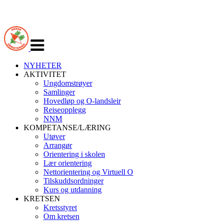
Veksle
navigasjon
NYHETER
AKTIVITET
Ungdomstrøyer
Samlinger
Hovedløp og O-landsleir
Reiseopplegg
NNM
KOMPETANSE/LÆRING
Utøver
Arrangør
Orientering i skolen
Lær orientering
Nettorientering og Virtuell O
Tilskuddsordninger
Kurs og utdanning
KRETSEN
Kretsstyret
Om kretsen