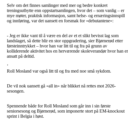
Selv om det finnes samlinger med mer og bedre konkret
treningsutbytte enn oppstartsamlingen, hvor det – som vanlig – er
mye møter, praktisk informasjon, samt helse- og ernæringsinnspill
og innføring, var det uansett en forsmak for «debutantene»:
- Jeg er ikke vant til å være en del av et et slikt bevisst lag som
landslaget, så dette blir en stor oppgradering, sier Bjørnerød etter
førsteinntrykket – hvor han var litt til og fra på grunn av
kolliderende aktivitet hos en herværende skoleverandør hvor han er
ansatt på deltid.
‘
Roll Mosland var også litt til og fra med noe små sykdom.
De vil nok uansett gå «all in» når blikket nå rettes mot 2026-
sesongen.
Spennende både for Roll Mosland som går inn i sin første
seniorsesong og Bjørnerød, som imponerte stort på EM-knockout
sprint i Belgia i høst.