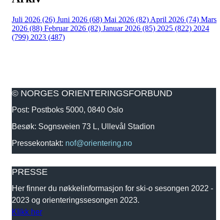
Juli 2026 (26)
Juni 2026 (68)
Mai 2026 (82)
April 2026 (74)
Mars
2026 (88)
Februar 2026 (82)
Januar 2026 (85)
2025 (822)
2024
(799)
2023 (487)
© NORGES ORIENTERINGSFORBUND
Post: Postboks 5000, 0840 Oslo
Besøk: Sognsveien 73 L, Ullevål Stadion
Pressekontakt:
nof@orientering.no
PRESSE
Her finner du nøkkelinformasjon for ski-o sesongen 2022 -
2023 og orienteringssesongen 2023.
Klikk her