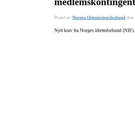
medlemskontingent 
Postet av
Norges Orienteringsforbund
den
Nytt krav fra
Norges idrettsforbund (NIF)