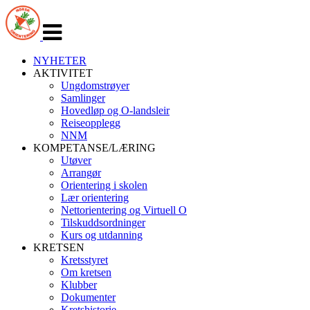
Veksle
navigasjon
NYHETER
AKTIVITET
Ungdomstrøyer
Samlinger
Hovedløp og O-landsleir
Reiseopplegg
NNM
KOMPETANSE/LÆRING
Utøver
Arrangør
Orientering i skolen
Lær orientering
Nettorientering og Virtuell O
Tilskuddsordninger
Kurs og utdanning
KRETSEN
Kretsstyret
Om kretsen
Klubber
Dokumenter
Kretshistorie