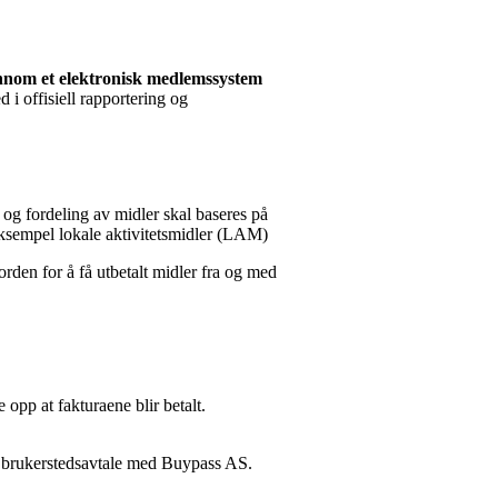
ennom et elektronisk medlemssystem
 i offisiell rapportering og
g og fordeling av midler skal baseres på
 eksempel lokale aktivitetsmidler (LAM)
rden for å få utbetalt midler fra og med
 opp at fakturaene blir betalt.
n brukerstedsavtale med Buypass AS.