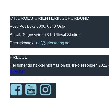
© NORGES ORIENTERINGSFORBUND
Post: Postboks 5000, 0840 Oslo
Besøk: Sognsveien 73 L, Ullevål Stadion
Pressekontakt:
nof@orientering.no
PRESSE
Her finner du nøkkelinformasjon for ski-o sesongen 2022
Klikk her
SOSIALE MEDIER