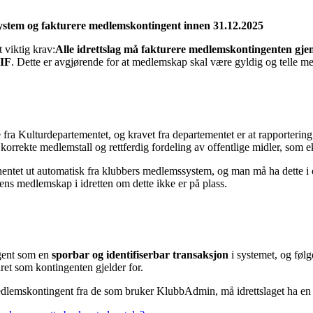
ystem og fakturere medlemskontingent innen 31.12.2025
 viktig krav:
Alle idrettslag må fakturere medlemskontingenten gj
NIF
. Dette er avgjørende for at medlemskap skal være gyldig og telle med
tte fra Kulturdepartementet, og kravet fra departementet er at rapporterin
e korrekte medlemstall og rettferdig fordeling av offentlige midler, som
 hentet ut automatisk fra klubbers medlemssystem, og man må ha dette i o
ns medlemskap i idretten om dette ikke er på plass.
gent som en
sporbar og identifiserbar transaksjon
i systemet, og følge
ret som kontingenten gjelder for.
medlemskontingent fra de som bruker KlubbAdmin, må idrettslaget ha e