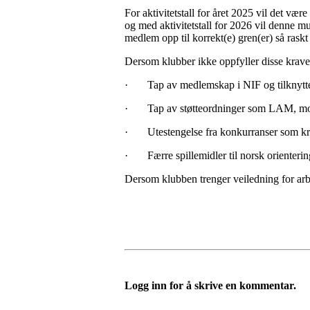
For aktivitetstall for året 2025 vil det væ
og med aktivitetstall for 2026 vil denne mu
medlem opp til korrekt(e) gren(er) så rask
Dersom klubber ikke oppfyller disse kravene
·
Tap av medlemskap i NIF og tilknytt
·
Tap av støtteordninger som LAM, mo
·
Utestengelse fra konkurranser som 
·
Færre spillemidler til norsk orienterin
Dersom klubben trenger veiledning for arbe
Logg inn for å skrive en kommentar.