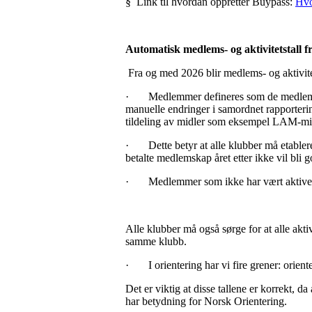
§
Link til hvordan oppretter Buypass:
Hvo
Automatisk medlems- og aktivitetstall 
Fra og med 2026 blir medlems- og aktivitet
·
Medlemmer defineres som de medlemme
manuelle endringer i samordnet rapportering
tildeling av midler som eksempel LAM-mi
·
Dette betyr at alle klubber må etabler
betalte medlemskap året etter ikke vil bli
·
Medlemmer som ikke har vært aktive d
Alle klubber må også sørge for at alle akti
samme klubb.
·
I orientering har vi fire grener: orien
Det er viktig at disse tallene er korrekt, d
har betydning for Norsk Orientering.