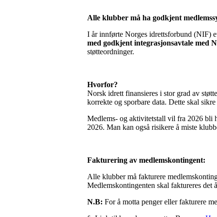
Alle klubber må ha godkjent medlemss
I år innførte Norges idrettsforbund (NIF) et
med godkjent integrasjonsavtale med 
støtteordninger.
Hvorfor?
Norsk idrett finansieres i stor grad av stø
korrekte og sporbare data. Dette skal sikr
Medlems- og aktivitetstall vil fra 2026 bli
2026. Man kan også risikere å miste klubbe
Fakturering av medlemskontingent:
Alle klubber må fakturere medlemskontin
Medlemskontingenten skal faktureres det å
N.B:
For å motta penger eller fakturere 