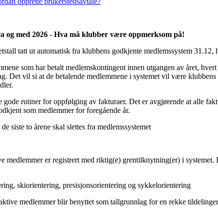
rdan opprette brukerstedsavtale?
fra og med 2026
-
Hva må klubber være oppmerksom på!
stall tatt ut automatisk fra klubbens godkjente medlemssystem 31.12, h
ne som har betalt medlemskontingent innen utgangen av året, hvert år
. Det vil si at de betalende medlemmene i systemet vil være klubbens off
dler.
e gode rutiner for oppfølging av fakturaer. Det er avgjørende at alle fakt
 godkjent som medlemmer for foregående år.
e siste to årene skal slettes fra medlemssystemet
ve medlemmer er registrert med riktig(e) grentilknytning(er) i systemet. 
tering, skiorientering, presisjonsorientering og sykkelorientering
a aktive medlemmer blir benyttet som tallgrunnlag for en rekke tildelinge