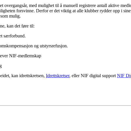
re et overgangsår, med mulighet til å manuell registrere antall aktive m
ligheten forsvinne. Derfor er det viktig at alle klubber rydder opp i si
t som mulig.
, kan det føre til:
et særforbund.
mskompensasjon og utstyrsrefusjon.
krever NIF-medlemskap
g
idet, kan idrettskretsen,
Idrettskretser
, eller NIF digital support
NIF Dig