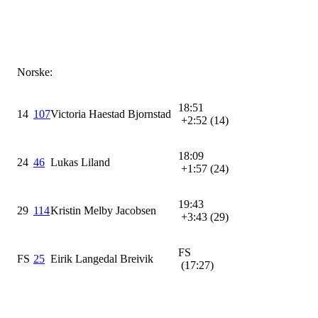
Norske:
18:51
14
107
Victoria Haestad Bjornstad
+2:52 (14)
18:09
24
46
Lukas Liland
+1:57 (24)
19:43
29
114
Kristin Melby Jacobsen
+3:43 (29)
FS
FS
25
Eirik Langedal Breivik
(17:27)