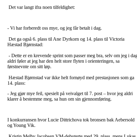
Det var langt ifra noen tilfeldighet:
- Vi har forberedt oss mye, og jeg får betalt i dag.
Det ga også 6. plass til Ane Dyrkorn og 14. plass til Victoria
Hæstad Bjørnstad:
- Dette er en krevende sprint som passer meg bra, selv om jeg i da
aldri føler at jeg har den helt store flyten i orienteringen, sa
førstnevnte om sitt løp.
Hæstad Bjørnstad var ikke helt fornøyd med prestasjonen som ga
14. plass:
- Jeg gjør mye feil, spesielt på veivalget til 7. post – hvor jeg aldri
klarer å bestemme meg, sa hun om sin gjennomføring.
I konkurransen hvor Lucie Dittrichova tok bronsen bak Aebersold
og Young Vik.
Kristin Melby Jacobsen VM-debuterte med 29. plass, mens Lukas