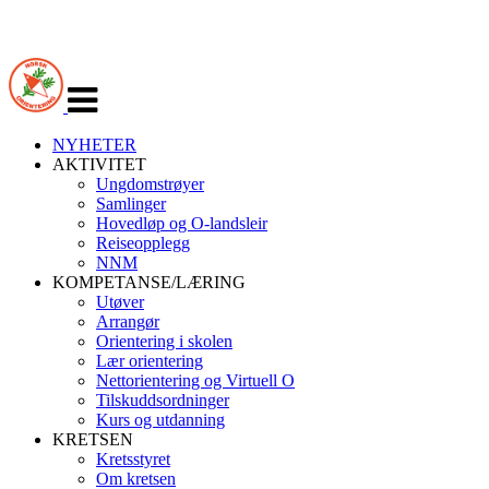
Veksle
navigasjon
NYHETER
AKTIVITET
Ungdomstrøyer
Samlinger
Hovedløp og O-landsleir
Reiseopplegg
NNM
KOMPETANSE/LÆRING
Utøver
Arrangør
Orientering i skolen
Lær orientering
Nettorientering og Virtuell O
Tilskuddsordninger
Kurs og utdanning
KRETSEN
Kretsstyret
Om kretsen