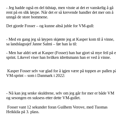
- Jeg hadde også en del tidstap, men visste at det er vanskelig å gå
rent på en slik løype. Når det er så krevende handler det mer om å
unngå de store bommene.
Det gjorde Fosser – og kunne altså juble for VM-gull:
- Med en gang jeg så løypen skjønte jeg at Kasper kom til å vinne,
sa landslagssjef Janne Salmi – før han la til:
- Men har aldri sett at Kasper (Fosser) han har gjort så mye feil på 
sprint. Likevel viser han hvilken idrettsmann han er ved å vinne.
Kasper Fosser selv var glad for å igjen være på toppen av pallen p
VM-sprint – som i Danmark i 2022:
- Nå kan jeg senke skuldrene, selv om jeg går for mer er både VM
og sesongen en suksess etter dette VM-gullet.
Fosser vant 12 sekunder foran Guilhem Verove, med Tuomas
Heikkila på 3. plass.