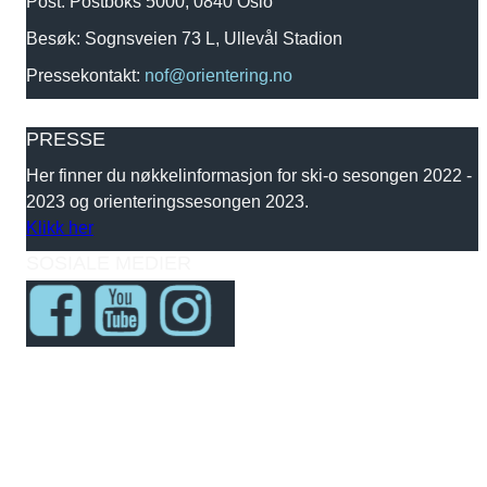
Post: Postboks 5000, 0840 Oslo
Besøk: Sognsveien 73 L, Ullevål Stadion
Pressekontakt:
nof@orientering.no
PRESSE
Her finner du nøkkelinformasjon for ski-o sesongen 2022 -
2023 og orienteringssesongen 2023.
Klikk her
SOSIALE MEDIER