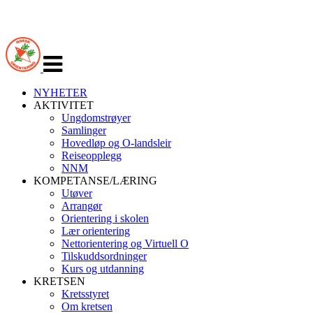
Veksle
navigasjon
NYHETER
AKTIVITET
Ungdomstrøyer
Samlinger
Hovedløp og O-landsleir
Reiseopplegg
NNM
KOMPETANSE/LÆRING
Utøver
Arrangør
Orientering i skolen
Lær orientering
Nettorientering og Virtuell O
Tilskuddsordninger
Kurs og utdanning
KRETSEN
Kretsstyret
Om kretsen