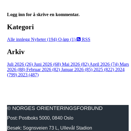
Logg inn for å skrive en kommentar.
Kategori
Alle innlegg
Nyheter (194)
O-løp (1)
RSS
Arkiv
Juli 2026 (26)
Juni 2026 (68)
Mai 2026 (82)
April 2026 (74)
Mars
2026 (88)
Februar 2026 (82)
Januar 2026 (85)
2025 (822)
2024
(799)
2023 (487)
© NORGES ORIENTERINGSFORBUND
Post: Postboks 5000, 0840 Oslo
Besøk: Sognsveien 73 L, Ullevål Stadion